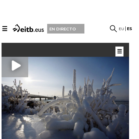
☰
EU
ES
EN DIRECTO
☰