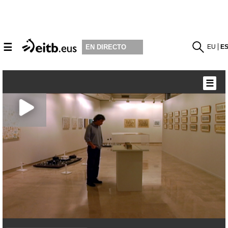
☰
EU
E
EN DIRECTO
☰