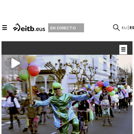
☰
EU
E
EN DIRECTO
☰