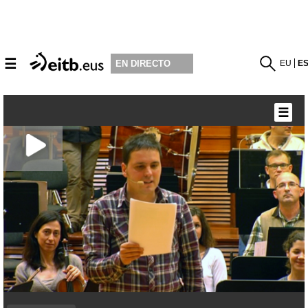
☰
EU
E
EN DIRECTO
☰