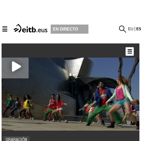
☰
EU
E
EN DIRECTO
☰
GRABACIÓN