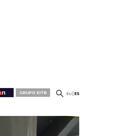
GRUPO EITB
EU
ES