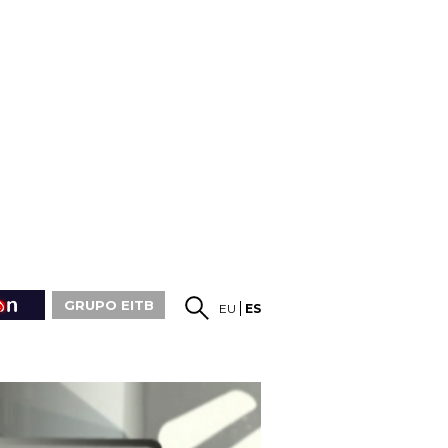
GRUPO EITB
EU
ES