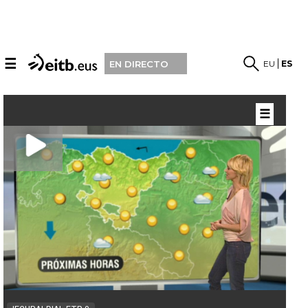
☰
EU
ES
EN DIRECTO
☰