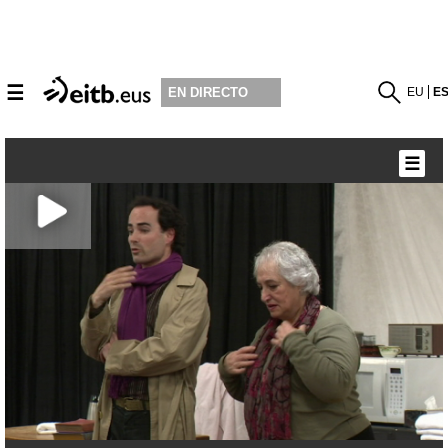
☰
EU
E
EN DIRECTO
☰