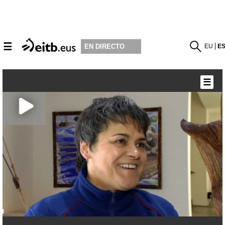
☰
EU
E
EN DIRECTO
☰