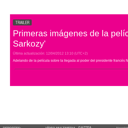
TRAILER
Primeras imágenes de la pelíc
Sarkozy'
Última actualización:
12/04/2012
13:10
(UTC+2)
Adelando de la película sobre la llegada al poder del presidente francés 
GAZTEA