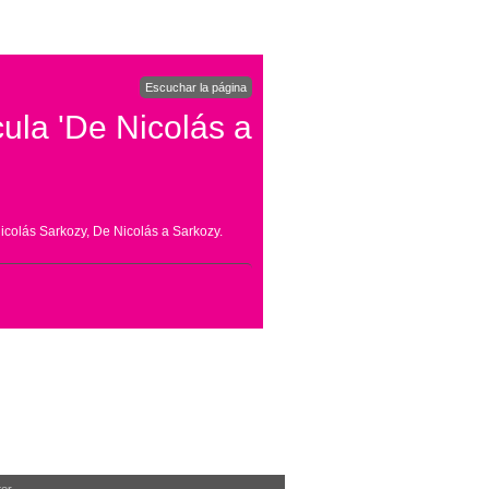
Escuchar la página
ula 'De Nicolás a
Nicolás Sarkozy,
De Nicolás a Sarkozy
.