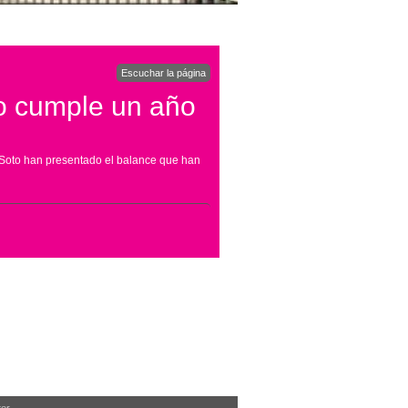
Escuchar la página
o cumple un año
 Soto han presentado el balance que han