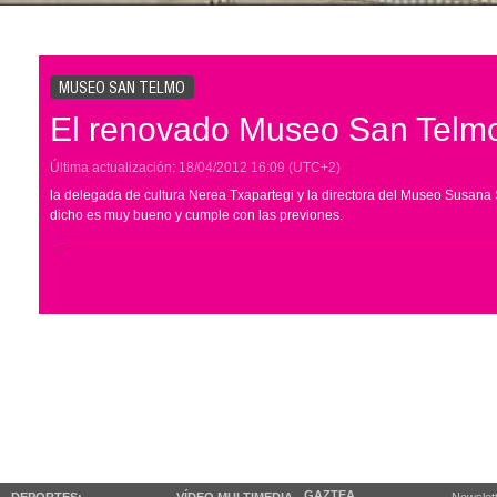
MUSEO SAN TELMO
El renovado Museo San Telm
Última actualización:
18/04/2012
16:09
(UTC+2)
la delegada de cultura Nerea Txapartegi y la directora del Museo Susana
dicho es muy bueno y cumple con las previones.
GAZTEA