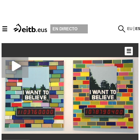
☰
EU
E
EN DIRECTO
☰