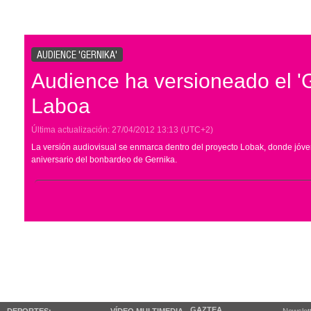
AUDIENCE 'GERNIKA'
Audience ha versioneado el 'G
Laboa
Última actualización:
27/04/2012
13:13
(UTC+2)
La versión audiovisual se enmarca dentro del proyecto Lobak, donde jóv
aniversario del bonbardeo de Gernika.
GAZTEA