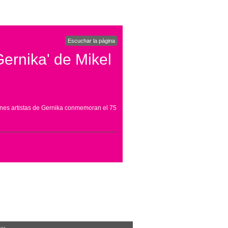
Escuchar la página
ernika' de Mikel
enes artistas de Gernika conmemoran el 75