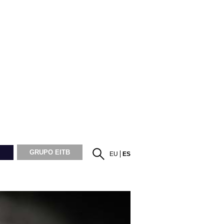
GRUPO EITB
EU
ES