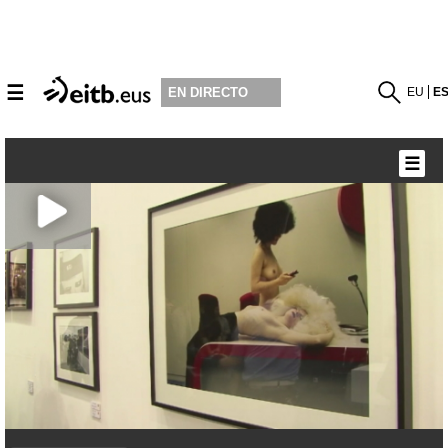
☰
EU
E
EN DIRECTO
☰