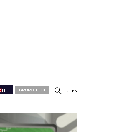
GRUPO EITB
EU
ES