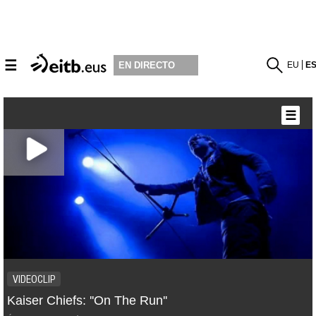
☰
EU
E
EN DIRECTO
☰
VIDEOCLIP
Kaiser Chiefs: ''On The Run''