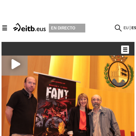
☰
EU
E
EN DIRECTO
☰