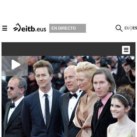
☰
EU
E
EN DIRECTO
☰