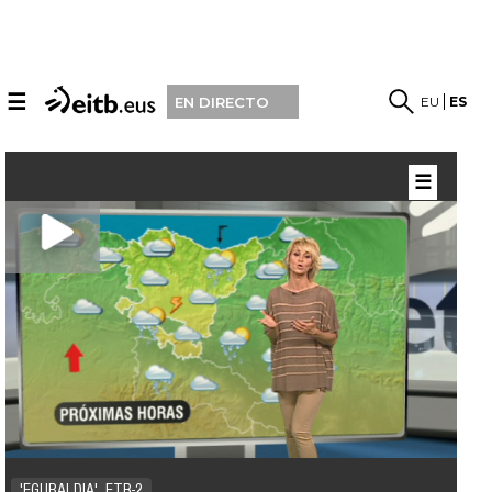
☰
EU
ES
EN DIRECTO
☰
'EGURALDIA', ETB-2