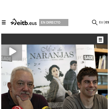
☰
EU
E
EN DIRECTO
☰