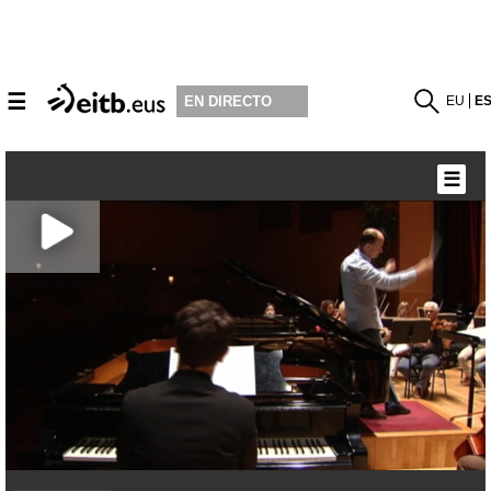
☰
EU
E
EN DIRECTO
☰