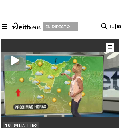
☰
EU
ES
EN DIRECTO
☰
'EGURALDIA', ETB-2