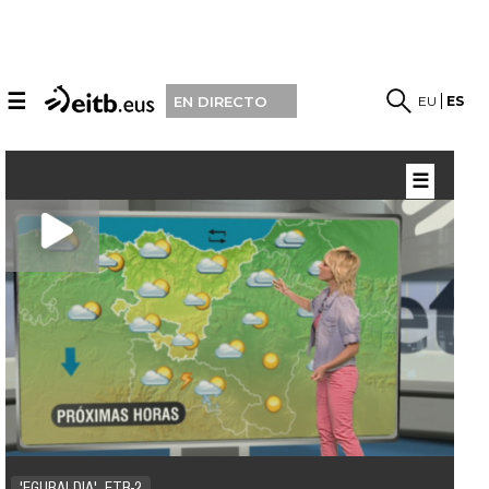
☰
EU
ES
EN DIRECTO
☰
'EGURALDIA', ETB-2