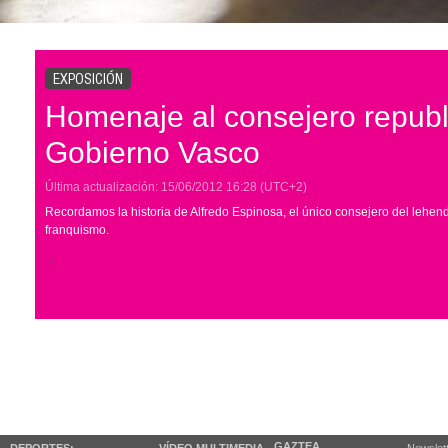
EXPOSICIÓN
Homenaje al consejero republ
Gobierno Vasco
Última actualización:
15/06/2012
16:28
(UTC+2)
Recordamos la historia de Alfredo Espinosa, el único consejero del lehend
franquismo.
GAZTEA