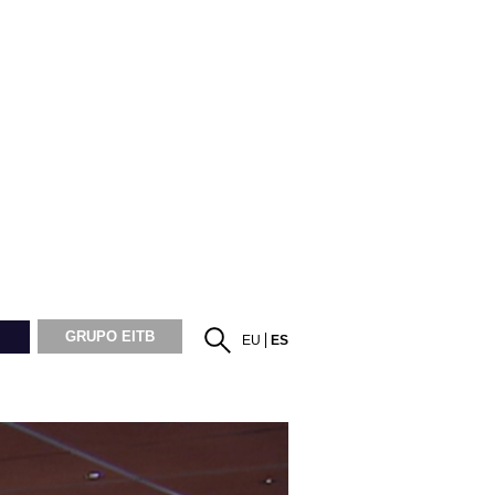
GRUPO EITB
EU
ES