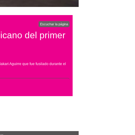
Escuchar la página
icano del primer
akari Aguirre que fue fusilado durante el