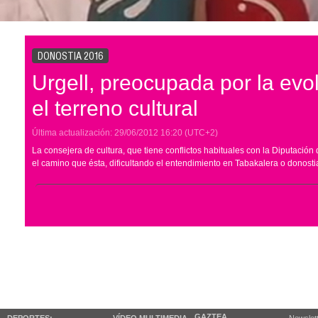
DONOSTIA 2016
Urgell, preocupada por la evol
el terreno cultural
Última actualización:
29/06/2012
16:20
(UTC+2)
La consejera de cultura, que tiene conflictos habituales con la Diputación 
el camino que ésta, dificultando el entendimiento en Tabakalera o donosti
GAZTEA