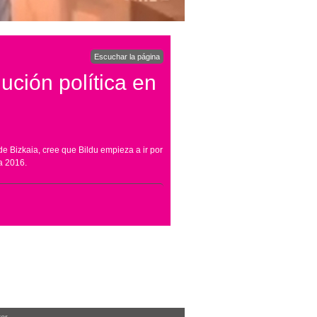
Escuchar la página
ución política en
de Bizkaia, cree que Bildu empieza a ir por
a 2016.