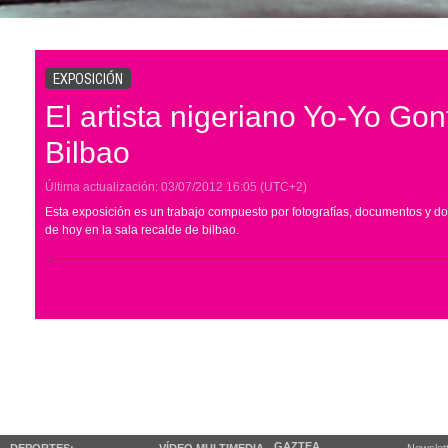
EXPOSICIÓN
El artista nigeriano Yo-Yo Go
Bilbao
Última actualización:
03/07/2012
16:05
(UTC+2)
Esta exposición es un trabajo compuesto por fotografías, documentos y dos
de hoy en la sala recalde de bilbao.
GAZTEA