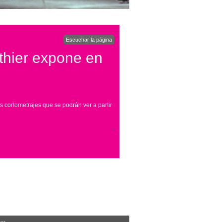
Escuchar la página
nthier expone en
 cortometrajes que se podrán ver a partir