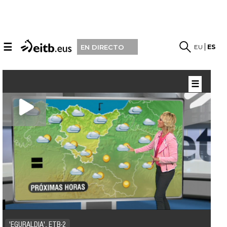
☰
EU
ES
EN DIRECTO
☰
'EGURALDIA', ETB-2