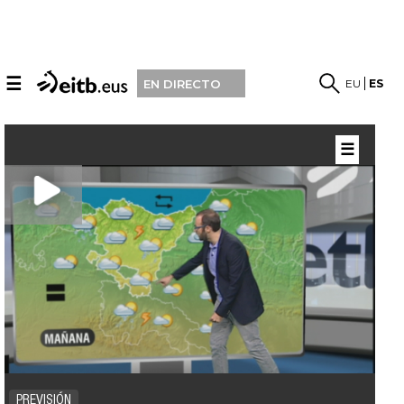
☰
EU
ES
EN DIRECTO
☰
PREVISIÓN