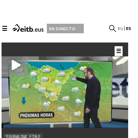
☰
EU
ES
EN DIRECTO
☰
'EGURALDIA', ETB-2