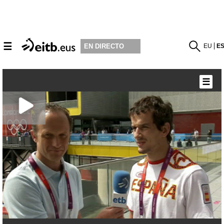
☰
EU
E
EN DIRECTO
☰