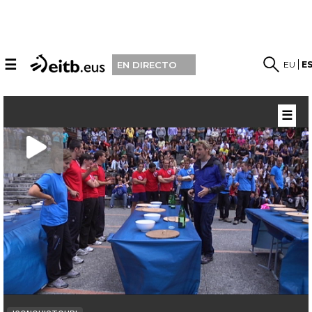
☰
EU
E
EN DIRECTO
☰