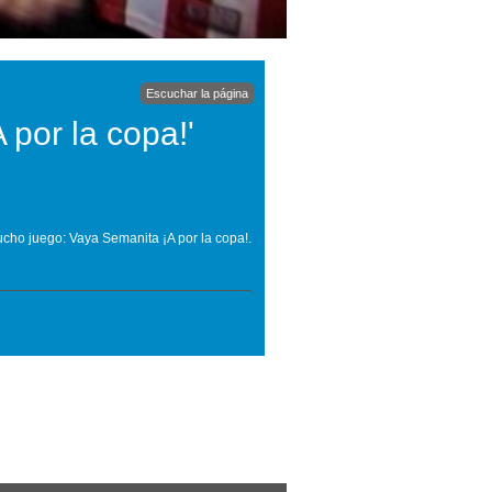
Escuchar la página
 por la copa!'
cho juego: Vaya Semanita ¡A por la copa!.