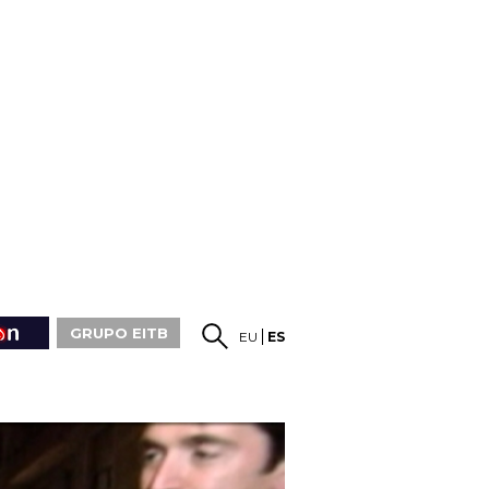
GRUPO EITB
EU
ES