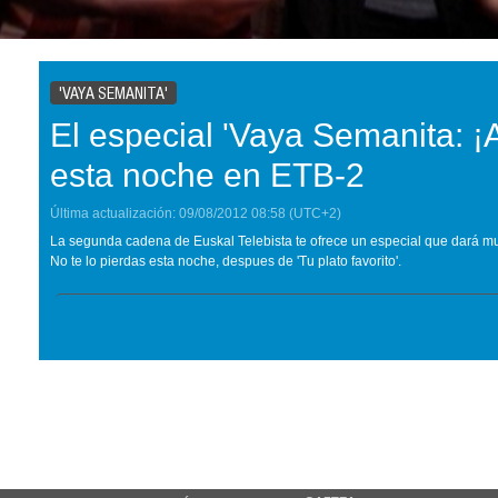
'VAYA SEMANITA'
El especial 'Vaya Semanita: ¡A
esta noche en ETB-2
Última actualización:
09/08/2012
08:58
(UTC+2)
La segunda cadena de Euskal Telebista te ofrece un especial que dará mu
No te lo pierdas esta noche, despues de 'Tu plato favorito'.