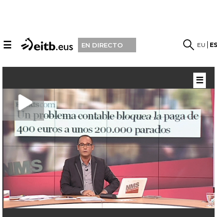
☰
EU
E
EN DIRECTO
☰