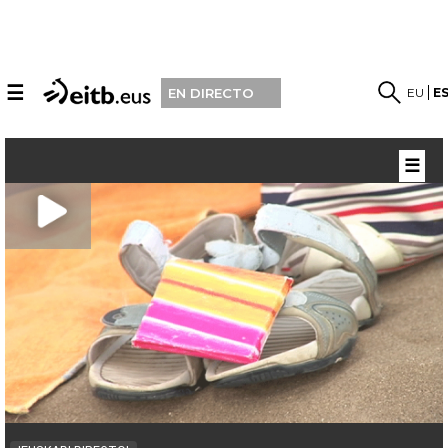
☰
EU
E
EN DIRECTO
☰