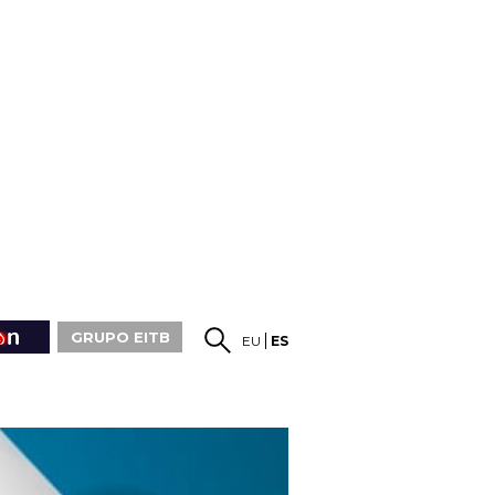
GRUPO EITB
EU
ES