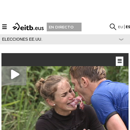
☰
EU
E
EN DIRECTO
ELECCIONES EE.UU.
☰