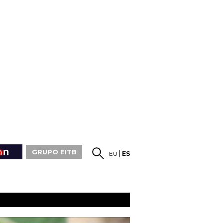
GRUPO EITB
EU
ES