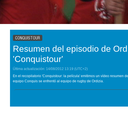
CONQUISTOUR
Resumen del episodio de Ordi
'Conquistour'
Última actualización:
14/08/2012
13:19
(UTC+2)
En el recopilatorio 'Conquistour: la película' emitimos un vídeo resumen d
equipo Conquis se enfrentó al equipo de rugby de Ordizia.