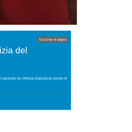
Escuchar la página
zia del
el episodio de Ordizia (Gipuzkoa) donde el