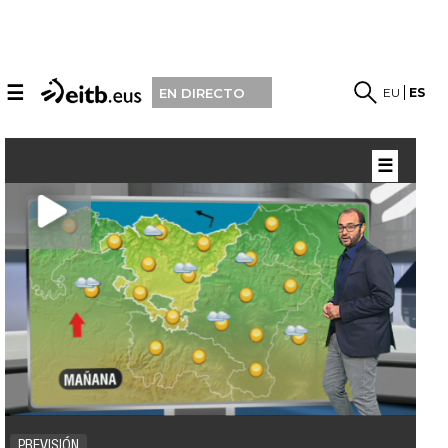
☰
EU
ES
EN DIRECTO
☰
PREVISIÓN