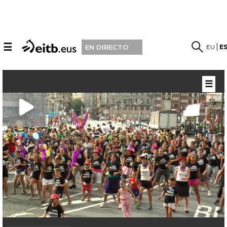
☰
EU
E
EN DIRECTO
☰