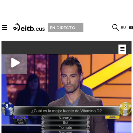
☰
EU
E
EN DIRECTO
☰