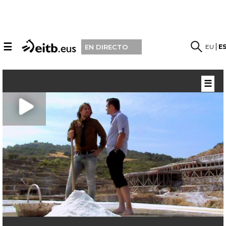
☰
EU
E
EN DIRECTO
☰