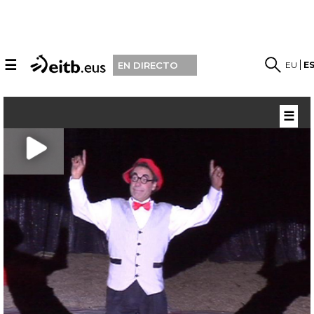
☰
EU
E
EN DIRECTO
☰