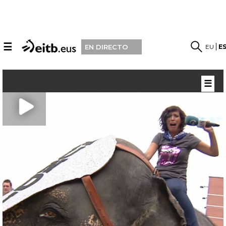
☰
EU
E
EN DIRECTO
☰