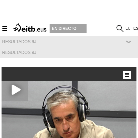
☰
EU
E
EN DIRECTO
RESULTADOS 9J
RESULTADOS 9J
☰