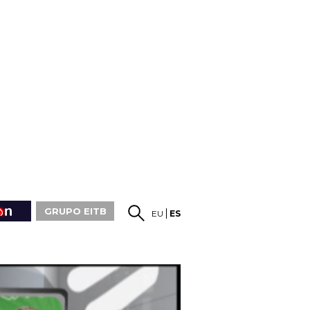
GRUPO EITB
EU
ES