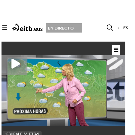
☰
EU
ES
EN DIRECTO
☰
'EGURALDIA', ETB-2