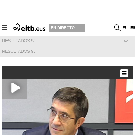
☰
EU
E
EN DIRECTO
RESULTADOS 9J
RESULTADOS 9J
☰