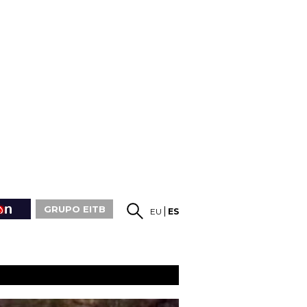
GRUPO EITB
EU
ES