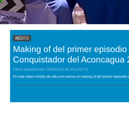
INÉDITO
Making of del primer episodio 
Conquistador del Aconcagua 
Última actualización:
20/09/2012
08:44
(UTC+2)
En este vídeo inédito de eitb.com vemos el making of del primer episodio