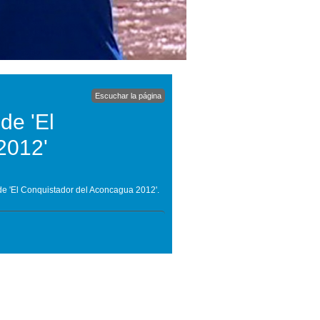
Escuchar la página
de 'El
2012'
 de 'El Conquistador del Aconcagua 2012'.