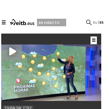
☰
EU
ES
EN DIRECTO
☰
'EGURALDIA', ETB-2